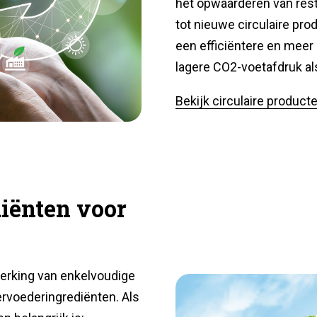
het opwaarderen van res
tot nieuwe circulaire pro
een efficiëntere en mee
lagere CO2-voetafdruk al
Bekijk circulaire product
diënten voor
rwerking van enkelvoudige
ervoederingrediënten. Als