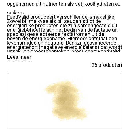
opgenomen uit nutriënten als vet, koolhydraten en
suikers.
FeedValid produceert verschillende, smakelijke,
Zowel bij melkvee als bij zeugen stijgt de
energierijke producten die zijn samengesteld uit
energiebehoefte aan het begin van de lactatie uit
speciaal geselecteerde reststromen uit de
boven de energieopname. Hierdoor ontstaat een
levensmiddelenindustrie. Dankzij geavanceerde
energietekort (negatieve energie balans) dat wordt
uitpak- en droogtechnieken, produceert FeedValid
aangevuld door het aanspreken van reserves. Dit
Lees meer
veilige producten van hoge kwaliteit.
kan leiden tot onder andere een verminderde
26 producten
vruchtbaarheid, verlaagde weerstand en slepende
melkziekte. Door een energierijk rantsoen aan te
bieden, voorkomt men deze negatieve
energiebalans.