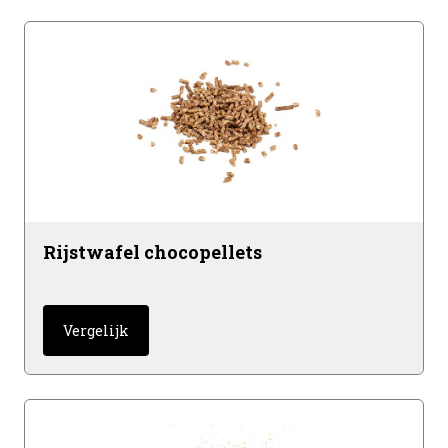
Rijstwafel chocopellets
Vergelijk