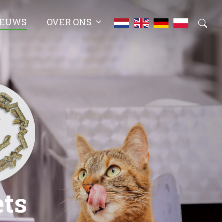
IEUWS
OVER ONS
ets