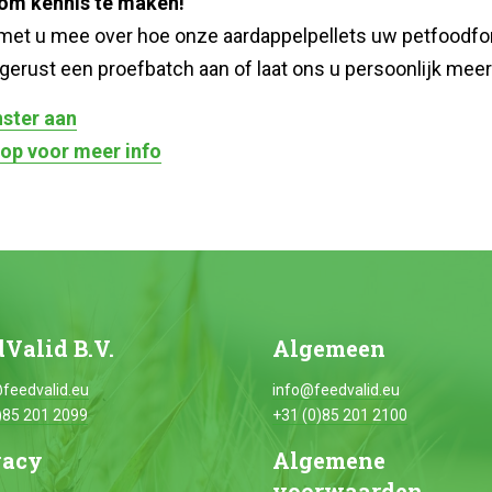
om kennis te maken!
 met u mee over hoe onze aardappelpellets uw petfoodf
gerust een proefbatch aan of laat ons u persoonlijk meer 
ster aan
op voor meer info
Valid B.V.
Algemeen
feedvalid.eu
info@feedvalid.eu
)85 201 2099
+31 (0)85 201 2100
vacy
Algemene
voorwaarden