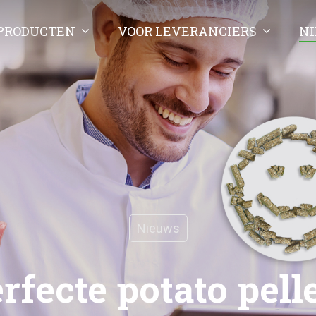
PRODUCTEN
VOOR LEVERANCIERS
N
Nieuws
rfecte potato pell