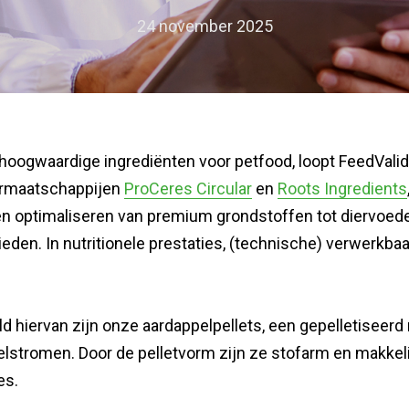
24 november 2025
hoogwaardige ingrediënten voor petfood, loopt FeedValid
rmaatschappijen
ProCeres Circular
en
Roots Ingredients
en optimaliseren van premium grondstoffen tot diervoede
eden. In nutritionele prestaties, (technische) verwerkba
d hiervan zijn onze aardappelpellets, een gepelletiseer
elstromen. Door de pelletvorm zijn ze stofarm en makkeli
es.