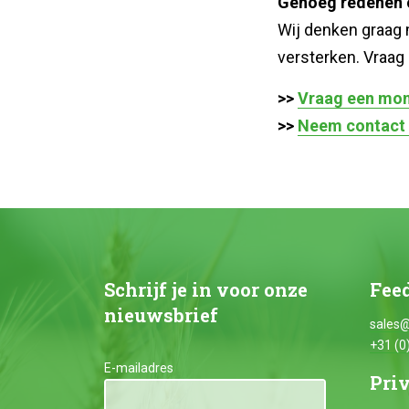
Genoeg redenen 
Wij denken graag
versterken. Vraag 
>>
Vraag een mon
>>
Neem contact 
Schrijf je in voor onze
Feed
nieuwsbrief
sales@
+31 (0
E-mailadres
Pri